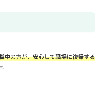
職中
の方が、
安心して職場に復帰する
す。